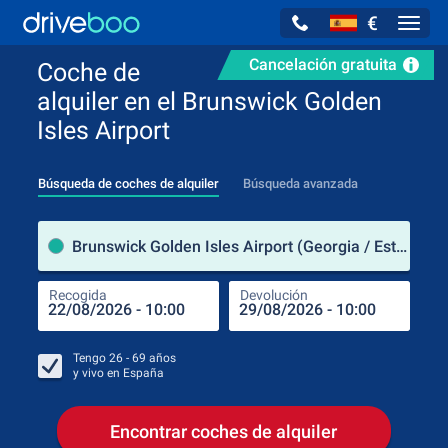
€
Navig
Cancelación gratuita
Coche de
alquiler en el Brunswick Golden
Isles Airport
Búsqueda de coches de alquiler
Búsqueda avanzada
luga
Brunswick Golden Isles Airport (Georgia / Estados Unidos de América)
Recogida
Devolución
Luga
Rec
Tengo
26 - 69
años
y vivo en
España
Encontrar coches de alquiler