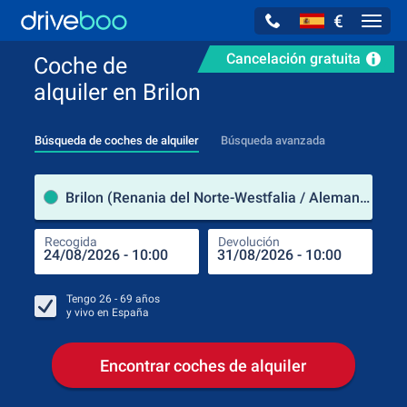
€
Navig
Cancelación gratuita
Coche de
alquiler en Brilon
Búsqueda de coches de alquiler
Búsqueda avanzada
luga
Brilon (Renania del Norte-Westfalia / Alemania)
Recogida
Devolución
Luga
Rec
Tengo
26 - 69
años
y vivo en
España
Encontrar coches de alquiler