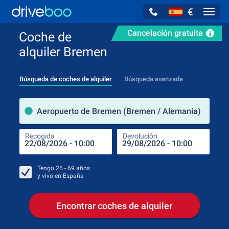
€
Navig
Cancelación gratuita
Coche de
alquiler Bremen
Búsqueda de coches de alquiler
Búsqueda avanzada
luga
Aeropuerto de Bremen (Bremen / Alemania)
Recogida
Devolución
Luga
Rec
Tengo
26 - 69
años
y vivo en
España
Encontrar coches de alquiler