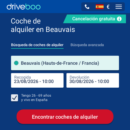
€
Navig
Cancelación gratuita
Coche de
alquiler en Beauvais
Búsqueda de coches de alquiler
Búsqueda avanzada
luga
Beauvais (Hauts-de-France / Francia)
Recogida
Devolución
Luga
Rec
Tengo
26 - 69
años
y vivo en
España
Encontrar coches de alquiler