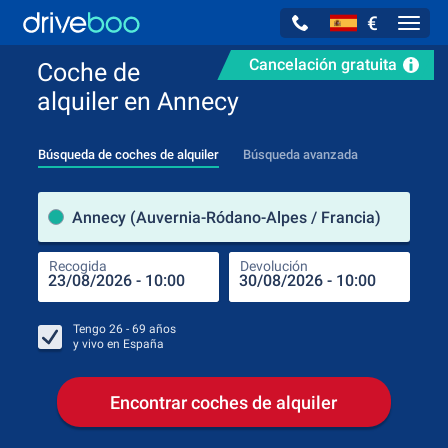
€
Navig
Cancelación gratuita
Coche de
alquiler en Annecy
Búsqueda de coches de alquiler
Búsqueda avanzada
luga
Annecy (Auvernia-Ródano-Alpes / Francia)
Recogida
Devolución
Luga
Rec
Tengo
26 - 69
años
y vivo en
España
Encontrar coches de alquiler