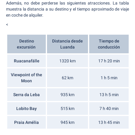
Además, no debe perderse las siguientes atracciones. La tabla
muestra la distancia a su destino y el tiempo aproximado de viaje
en coche de alquiler.
<
Destino
Distancia desde
Tiempo de
excursión
Luanda
conducción
Ruacanafälle
1320 km
17 h 20 min
Viewpoint of the
62 km
1 h 5 min
Moon
Serra da Leba
935 km
13 h 5 min
Lobito Bay
515 km
7 h 40 min
Praia Amélia
945 km
13 h 45 min