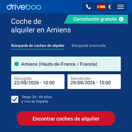
€
Navig
Cancelación gratuita
Coche de
alquiler en Amiens
Búsqueda de coches de alquiler
Búsqueda avanzada
luga
Amiens (Hauts-de-France / Francia)
Recogida
Devolución
Luga
Rec
Tengo
26 - 69
años
y vivo en
España
Encontrar coches de alquiler