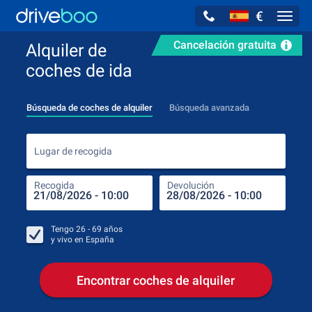
€
Navig
Cancelación gratuita
Alquiler de
coches de ida
Búsqueda de coches de alquiler
Búsqueda avanzada
Luga
Lugar de recogida
Recogida
Devolución
Luga
Rec
Tengo
26 - 69
años
y vivo en
España
Encontrar coches de alquiler