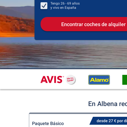
Tengo
26 - 69
años
y vivo en
España
Encontrar coches de alquiler
En Albena re
desde 27 € por d
Paquete Básico