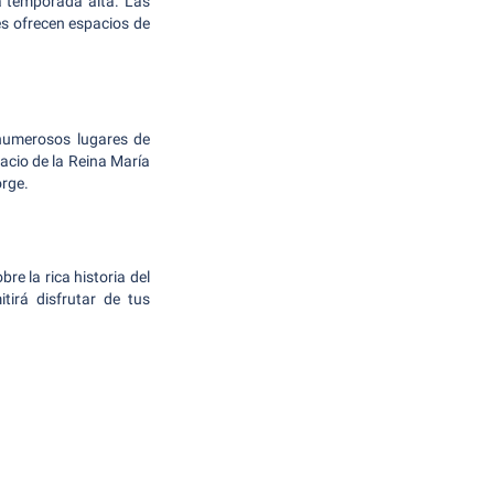
a temporada alta. Las
es ofrecen espacios de
 numerosos lugares de
lacio de la Reina María
orge.
re la rica historia del
tirá disfrutar de tus