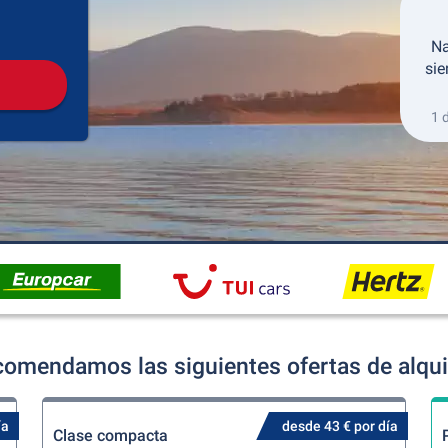
Recogida
Devolución
Na
sie
1 
comendamos las siguientes ofertas de alqui
ía
desde 43 € por día
Clase compacta