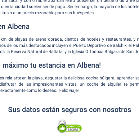
 turística, y como tal, el aparcamiento puede ser un desafío durante l
 en la ciudad suelen ser de pago. Sin embargo, la mayoría de los hotel
itos o a un precio razonable para sus huéspedes.
en Albena
km de playas de arena dorada, cientos de hoteles y restaurantes, y
unos de los más destacados incluyen el Puerto Deportivo de Balchik, el Pa
os, la Reserva Natural de Baltata, y la Iglesia Ortodoxa Búlgara de San J
l máximo tu estancia en Albena!
es relajarte en la playa, degustar la deliciosa cocina búlgara, aprender sob
isfrutar de las impresionantes vistas, un coche de alquiler te permi
exactamente como lo deseas. ¡Feliz viaje!
Sus datos están seguros con nosotros