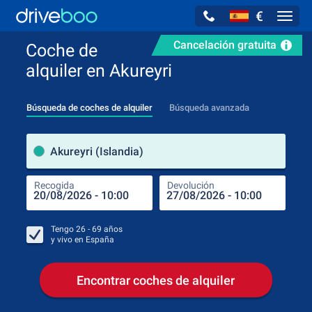
€
Navig
Cancelación gratuita
Coche de
alquiler en Akureyri
Búsqueda de coches de alquiler
Búsqueda avanzada
luga
Akureyri (Islandia)
Recogida
Devolución
Luga
Rec
Tengo
26 - 69
años
y vivo en
España
Encontrar coches de alquiler