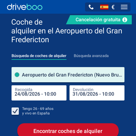
€
Navig
Cancelación gratuita
Coche de
alquiler en el Aeropuerto del Gran
Fredericton
Búsqueda de coches de alquiler
Búsqueda avanzada
luga
Aeropuerto del Gran Fredericton (Nuevo Brunswick / Canadá)
Recogida
Devolución
Luga
Rec
Tengo
26 - 69
años
y vivo en
España
Encontrar coches de alquiler