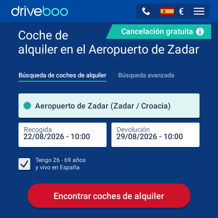
€
Navig
Cancelación gratuita
Coche de
alquiler en el Aeropuerto de Zadar
Búsqueda de coches de alquiler
Búsqueda avanzada
luga
Aeropuerto de Zadar (Zadar / Croacia)
Recogida
Devolución
Luga
Rec
Tengo
26 - 69
años
y vivo en
España
Encontrar coches de alquiler