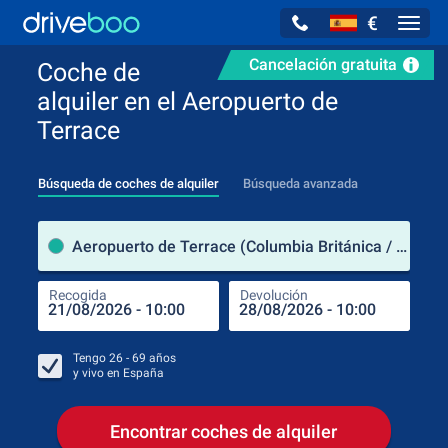
€
Navig
Cancelación gratuita
Coche de
alquiler en el Aeropuerto de
Terrace
Búsqueda de coches de alquiler
Búsqueda avanzada
luga
Aeropuerto de Terrace (Columbia Británica / Canadá)
Recogida
Devolución
Luga
Rec
Tengo
26 - 69
años
y vivo en
España
Encontrar coches de alquiler