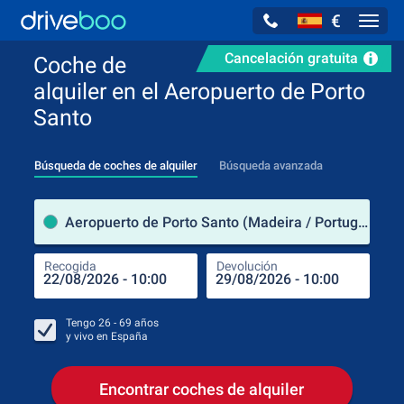
€
Navig
Cancelación gratuita
Coche de
alquiler en el Aeropuerto de Porto
Santo
Búsqueda de coches de alquiler
Búsqueda avanzada
luga
Aeropuerto de Porto Santo (Madeira / Portugal)
Recogida
Devolución
Luga
Rec
Tengo
26 - 69
años
y vivo en
España
Encontrar coches de alquiler