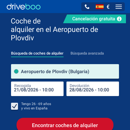
€
Navig
Cancelación gratuita
Coche de
alquiler en el Aeropuerto de
Plovdiv
Búsqueda de coches de alquiler
Búsqueda avanzada
luga
Aeropuerto de Plovdiv (Bulgaria)
Recogida
Devolución
Luga
Rec
Tengo
26 - 69
años
y vivo en
España
Encontrar coches de alquiler