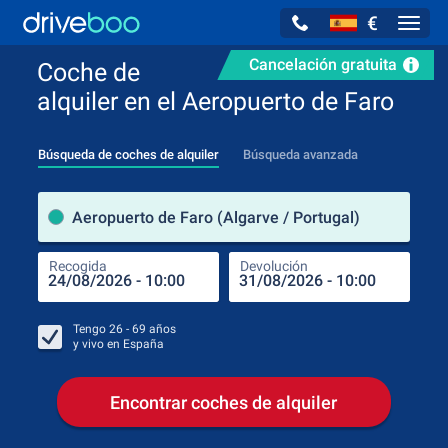
€
Navig
Cancelación gratuita
Coche de
alquiler en el Aeropuerto de Faro
Búsqueda de coches de alquiler
Búsqueda avanzada
luga
Aeropuerto de Faro (Algarve / Portugal)
Recogida
Devolución
Luga
Rec
Tengo
26 - 69
años
y vivo en
España
Encontrar coches de alquiler