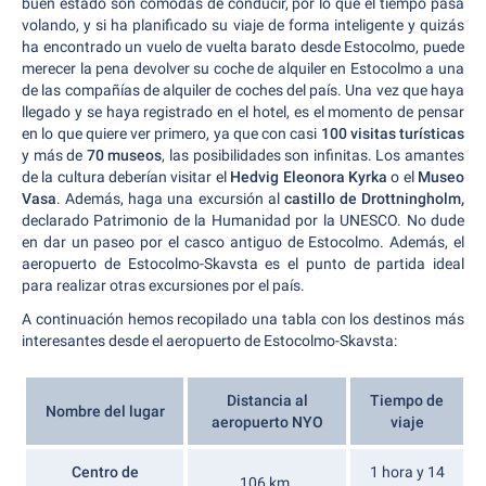
buen estado son cómodas de conducir, por lo que el tiempo pasa
volando, y si ha planificado su viaje de forma inteligente y quizás
ha encontrado un vuelo de vuelta barato desde Estocolmo, puede
merecer la pena devolver su coche de alquiler en Estocolmo a una
de las compañías de alquiler de coches del país. Una vez que haya
llegado y se haya registrado en el hotel, es el momento de pensar
en lo que quiere ver primero, ya que con casi
100 visitas turísticas
y más de
70 museos
, las posibilidades son infinitas. Los amantes
de la cultura deberían visitar el
Hedvig Eleonora Kyrka
o el
Museo
Vasa
. Además, haga una excursión al
castillo de Drottningholm,
declarado Patrimonio de la Humanidad por la UNESCO. No dude
en dar un paseo por el casco antiguo de Estocolmo. Además, el
aeropuerto de Estocolmo-Skavsta es el punto de partida ideal
para realizar otras excursiones por el país.
A continuación hemos recopilado una tabla con los destinos más
interesantes desde el aeropuerto de Estocolmo-Skavsta:
Distancia al
Tiempo de
Nombre del lugar
aeropuerto NYO
viaje
Centro de
1 hora y 14
106 km.