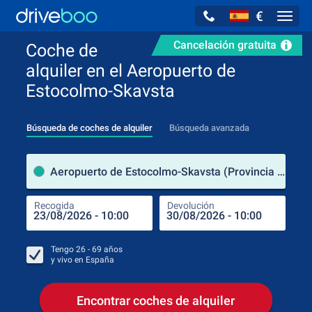
€
Navig
Cancelación gratuita
Coche de
alquiler en el Aeropuerto de
Estocolmo-Skavsta
Búsqueda de coches de alquiler
Búsqueda avanzada
luga
Aeropuerto de Estocolmo-Skavsta (Provincia de Estocolmo / Suecia)
Recogida
Devolución
Luga
Rec
Tengo
26 - 69
años
y vivo en
España
Encontrar coches de alquiler