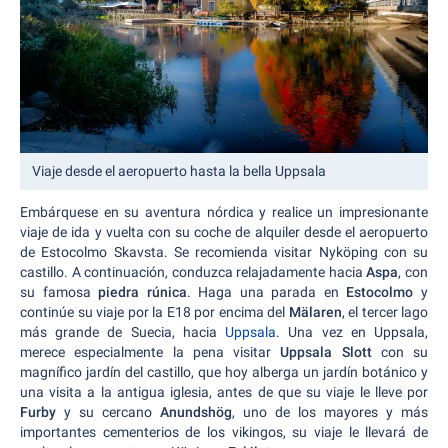
Viaje desde el aeropuerto hasta la bella Uppsala
Embárquese en su aventura nórdica y realice un impresionante
viaje de ida y vuelta con su coche de alquiler desde el aeropuerto
de Estocolmo Skavsta. Se recomienda visitar Nyköping con su
castillo. A continuación, conduzca relajadamente hacia
Aspa
, con
su famosa
piedra rúnica
. Haga una parada en
Estocolmo
y
continúe su viaje por la E18 por encima del
Mälaren
, el tercer lago
más grande de Suecia, hacia
Uppsala
. Una vez en Uppsala,
merece especialmente la pena visitar
Uppsala Slott
con su
magnífico jardín del castillo, que hoy alberga un jardín botánico y
una visita a la antigua iglesia, antes de que su viaje le lleve por
Furby
y su cercano
Anundshög
, uno de los mayores y más
importantes cementerios de los vikingos, su viaje le llevará de