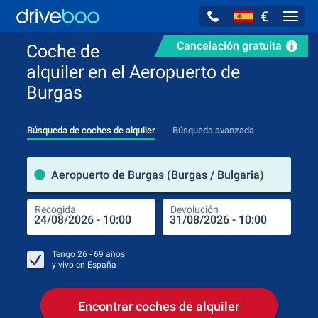
€
Navig
Cancelación gratuita
Coche de
alquiler en el Aeropuerto de
Burgas
Búsqueda de coches de alquiler
Búsqueda avanzada
luga
Aeropuerto de Burgas (Burgas / Bulgaria)
Recogida
Devolución
Luga
Rec
Tengo
26 - 69
años
y vivo en
España
Encontrar coches de alquiler