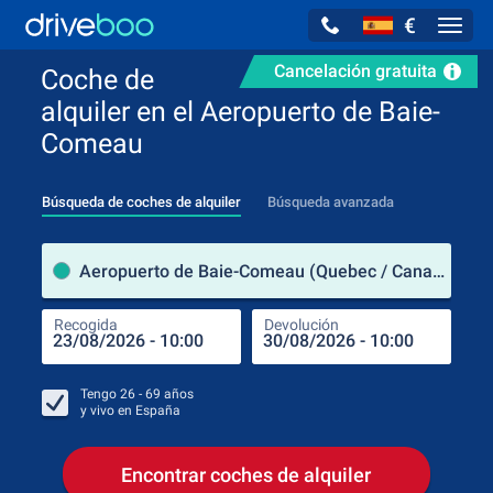
€
Navig
Cancelación gratuita
Coche de
alquiler en el Aeropuerto de Baie-
Comeau
Búsqueda de coches de alquiler
Búsqueda avanzada
luga
Aeropuerto de Baie-Comeau (Quebec / Canadá)
Recogida
Devolución
Luga
Rec
Tengo
26 - 69
años
y vivo en
España
Encontrar coches de alquiler