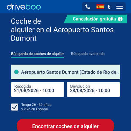
€
Navig
Cancelación gratuita
Coche de
alquiler en el Aeropuerto Santos
Dumont
Búsqueda de coches de alquiler
Búsqueda avanzada
luga
Aeropuerto Santos Dumont (Estado de Río de Janeiro / Brasil)
Recogida
Devolución
Luga
Rec
Tengo
26 - 69
años
y vivo en
España
Encontrar coches de alquiler