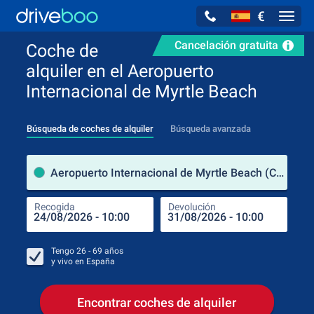
€
Navig
Cancelación gratuita
Coche de
alquiler en el Aeropuerto
Internacional de Myrtle Beach
Búsqueda de coches de alquiler
Búsqueda avanzada
luga
Aeropuerto Internacional de Myrtle Beach (Carolina del Sur / Estados Unidos de América)
Recogida
Devolución
Luga
Rec
Tengo
26 - 69
años
y vivo en
España
Encontrar coches de alquiler