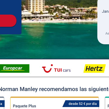
Recogida
Devolución
Jana
Ae
 Norman Manley recomendamos las siguiente
ía
desde 52 € por día
Paquete Plus