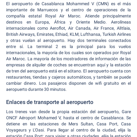
El aeropuerto de Casablanca Mohammed V (CMN) es el más
importante de Marruecos y el centro de operaciones de la
compañía estatal Royal Air Maroc. Atiende principalmente
destinos en Europa, África y Oriente Medio. Aerolíneas
internacionales como Aeroflot, Air Canada, Air France, AlItlaia,
British Airways, Emirates, Ethiad, KLM, Lufthansa, Turkish Airlines
y otras vuelan al aeropuerto. Hay dos terminales conectados
entre sí. La terminal 2 es la principal para los vuelos
internacionales, la mayoría de los cuales son operados por Royal
Air Maroc. La mayoría de los mostradores de información de las
empresas de alquiler de coches se encuentran aquí y la estación
de tren del aeropuerto está en el sótano. El aeropuerto cuenta con
restaurantes, tiendas y cajeros automáticos, y también se puede
cambiar dinero. Los pasajeros disponen de wifi gratuito en el
aeropuerto durante 30 minutos.
Enlaces de transporte al aeropuerto
Los trenes van desde la propia estación del aeropuerto, Gare
ONCF Aéroport Mohamed V, hasta el centro de Casablanca. Se
detiene en las estaciones de Mers Sultan, Casa Port, Casa
Voyageurs y L'Oasi. Para llegar al centro de la ciudad, elija la
estación Casa Port; para viajar a otras ciudades, elija la estación