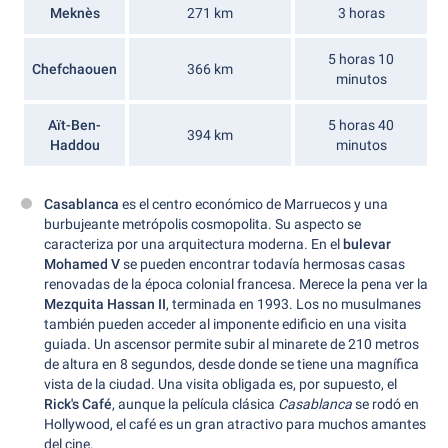
Meknès
271 km
3 horas
5 horas 10
Chefchaouen
366 km
minutos
Aït-Ben-
5 horas 40
394 km
Haddou
minutos
Casablanca
es el centro económico de Marruecos y una
burbujeante metrópolis cosmopolita. Su aspecto se
caracteriza por una arquitectura moderna. En el
bulevar
Mohamed V
se pueden encontrar todavía hermosas casas
renovadas de la época colonial francesa. Merece la pena ver la
Mezquita Hassan II
, terminada en 1993. Los no musulmanes
también pueden acceder al imponente edificio en una visita
guiada. Un ascensor permite subir al minarete de 210 metros
de altura en 8 segundos, desde donde se tiene una magnífica
vista de la ciudad. Una visita obligada es, por supuesto, el
Rick's Café
, aunque la película clásica
Casablanca
se rodó en
Hollywood, el café es un gran atractivo para muchos amantes
del cine.