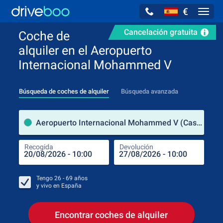
€
Navig
Cancelación gratuita
Coche de
alquiler en el Aeropuerto
Internacional Mohammed V
Búsqueda de coches de alquiler
Búsqueda avanzada
luga
Aeropuerto Internacional Mohammed V (Casablanca-Settat / Marruecos)
Recogida
Devolución
Luga
Rec
Tengo
26 - 69
años
y vivo en
España
Encontrar coches de alquiler