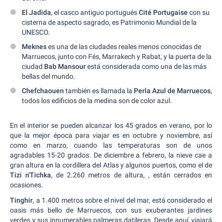
El Jadida
, el casco antiguo portugués
Cité Portugaise
con su
cisterna de aspecto sagrado, es Patrimonio Mundial de la
UNESCO.
Meknes
es una de las ciudades reales menos conocidas de
Marruecos, junto con Fés, Marrakech y Rabat, y la puerta de la
ciudad
Bab Mansour
está considerada como una de las más
bellas del mundo.
Chefchaouen
también es llamada la
Perla Azul de Marruecos
,
todos los edificios de la medina son de color azul.
En el interior se pueden alcanzar los 45 grados en verano, por lo
que la mejor época para viajar es en octubre y noviembre, así
como en marzo, cuando las temperaturas son de unos
agradables 15-20 grados. De diciembre a febrero, la nieve cae a
gran altura en la cordillera del Atlas y algunos puertos, como el de
Tizi n'Tichka
, de 2.260 metros de altura,
, están cerrados en
ocasiones.
Tinghir
, a 1.400 metros sobre el nivel del mar, está considerado el
oasis más bello de Marruecos, con sus exuberantes jardines
verdes y sus innumerables palmeras datileras. Desde aquí, viajará