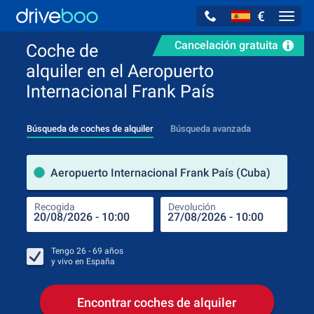
€
Navig
Cancelación gratuita
Coche de
alquiler en el Aeropuerto
Internacional Frank País
Búsqueda de coches de alquiler
Búsqueda avanzada
luga
Aeropuerto Internacional Frank País (Cuba)
Recogida
Devolución
Luga
Rec
Tengo
26 - 69
años
y vivo en
España
Encontrar coches de alquiler