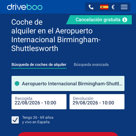
€
Navig
Cancelación gratuita
Coche de
alquiler en el Aeropuerto
Internacional Birmingham-
Shuttlesworth
Búsqueda de coches de alquiler
Búsqueda avanzada
luga
Aeropuerto Internacional Birmingham-Shuttlesworth (Alabama / Estados Unidos de América)
Recogida
Devolución
Luga
Rec
Tengo
26 - 69
años
y vivo en
España