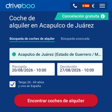
€
Navig
Cancelación gratuita
Coche de
alquiler en Acapulco de Juárez
Búsqueda de coches de alquiler
Búsqueda avanzada
luga
Acapulco de Juárez (Estado de Guerrero / México)
Recogida
Devolución
Luga
Rec
Tengo
26 - 69
años
y vivo en
España
Encontrar coches de alquiler