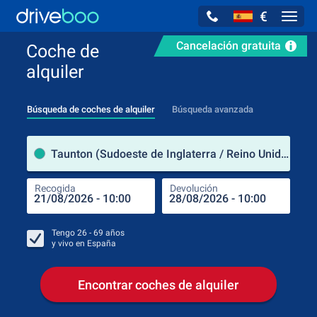
€
Navig
Cancelación gratuita
Coche de
alquiler
Búsqueda de coches de alquiler
Búsqueda avanzada
luga
Taunton (Sudoeste de Inglaterra / Reino Unido)
Recogida
Devolución
Luga
Rec
Tengo
26 - 69
años
y vivo en
España
Encontrar coches de alquiler