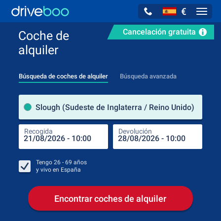
€
Navig
Cancelación gratuita
Coche de
alquiler
Búsqueda de coches de alquiler
Búsqueda avanzada
luga
Slough (Sudeste de Inglaterra / Reino Unido)
Recogida
Devolución
Luga
Rec
Tengo
26 - 69
años
y vivo en
España
Encontrar coches de alquiler