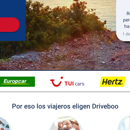
Recogida
Devolución
R
per
ha
1 de
Por eso los viajeros eligen Driveboo